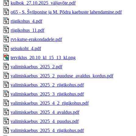
kulbok_27.10.2025_väljavõte.pdf
o65 - S. Švilponise ja M. Põdra kaebuste lahendamine.pdf
riigikohus_4.pdf
riigikohus_11.pdf
rvt-kutse-erakondadele.pdf
seisukoht_4.pdf
terviklus_20.10_kl_15_13_kl.png
valimiskaebus_2025_2.pdf
valimiskaebus_2025_2_puuduse_avaldus_kordus.pdf
valimiskaebus_2025_2_riigikohus.pdf
valimiskaebus_2025_3_riigikohus.pdf
valimiskaebus_2025_4_2_riigikohus.pdf
valimiskaebus_2025_4_avaldus.pdf
valimiskaebus_2025_4_puudus.pdf
valimiskaebus_2025_4_riigikohus.pdf