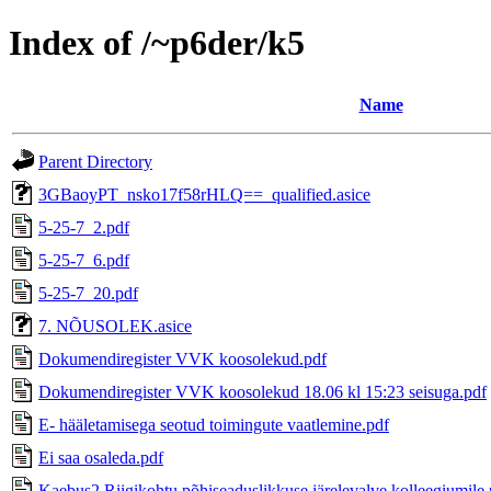
Index of /~p6der/k5
Name
Parent Directory
3GBaoyPT_nsko17f58rHLQ==_qualified.asice
5-25-7_2.pdf
5-25-7_6.pdf
5-25-7_20.pdf
7. NÕUSOLEK.asice
Dokumendiregister VVK koosolekud.pdf
Dokumendiregister VVK koosolekud 18.06 kl 15:23 seisuga.pdf
E- hääletamisega seotud toimingute vaatlemine.pdf
Ei saa osaleda.pdf
Kaebus2 Riigikohtu põhiseaduslikkuse järelevalve kolleegiumile.