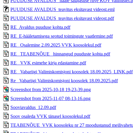
PUUDUSE AVALDUS_ hääle salajasuse riive KOV valimistel.p
PUUDUSE AVALDUS_teavitus eksitavast videost.eml
PUUDUSE AVALDUS_teavitus eksitavast videost.pdf
RE_Avaldus puuduse kohta.pdf
RE_E-hääletamisega seotud toimingute vaatlemine.pdf
RE_ Osalemine 2.09.2025 VVK koosolekul.pdf
RE_ TEABENÕUE_ hinnangud puuduste kohta.pdf
RE_ VVK esimehe kirja edastamine.pdf
RE_ Vabariigi Valimiskomisjoni koosolek 18.09.2025_LINK.pdf
Re_ Vabariigi Valimiskomisjoni koosolek 18.09.2025.pdf
Screenshot from 2025-10-18 19-23-39.png
Screenshot from 2025-11-07 08-13-16.png
Sooviavaldus_12.09.pdf
Soov osaleda VVK tänasel koosolekul.pdf
TEABENÕUE_VVK koosoleku nr 27 moodustanud meilivahetu