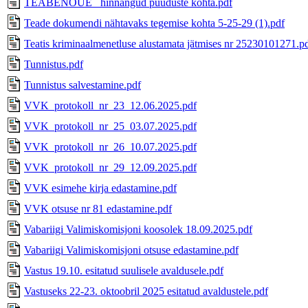
TEABENÕUE_ hinnangud puuduste kohta.pdf
Teade dokumendi nähtavaks tegemise kohta 5-25-29 (1).pdf
Teatis kriminaalmenetluse alustamata jätmises nr 25230101271.p
Tunnistus.pdf
Tunnistus salvestamine.pdf
VVK_protokoll_nr_23_12.06.2025.pdf
VVK_protokoll_nr_25_03.07.2025.pdf
VVK_protokoll_nr_26_10.07.2025.pdf
VVK_protokoll_nr_29_12.09.2025.pdf
VVK esimehe kirja edastamine.pdf
VVK otsuse nr 81 edastamine.pdf
Vabariigi Valimiskomisjoni koosolek 18.09.2025.pdf
Vabariigi Valimiskomisjoni otsuse edastamine.pdf
Vastus 19.10. esitatud suulisele avaldusele.pdf
Vastuseks 22-23. oktoobril 2025 esitatud avaldustele.pdf