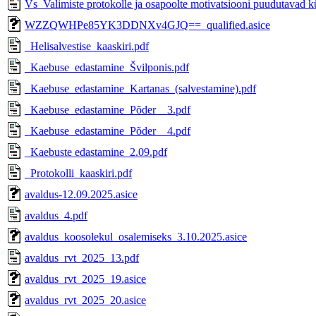
Vs_Valimiste protokolle ja osapoolte motivatsiooni puudutavad 
WZZQWHPe85YK3DDNXv4GJQ==_qualified.asice
_Helisalvestise_kaaskiri.pdf
_Kaebuse_edastamine_Švilponis.pdf
_Kaebuse_edastamine_Kartanas_(salvestamine).pdf
_Kaebuse_edastamine_Põder__3.pdf
_Kaebuse_edastamine_Põder__4.pdf
_Kaebuste edastamine_2.09.pdf
_Protokolli_kaaskiri.pdf
avaldus-12.09.2025.asice
avaldus_4.pdf
avaldus_koosolekul_osalemiseks_3.10.2025.asice
avaldus_rvt_2025_13.pdf
avaldus_rvt_2025_19.asice
avaldus_rvt_2025_20.asice