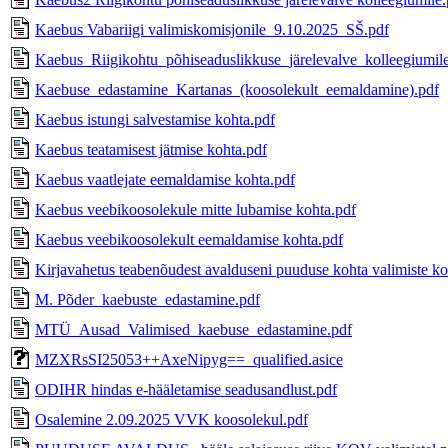
Kaebus Vabariigi valimiskomisjonile_9.10.2025_SŠ.pdf
Kaebus_Riigikohtu_põhiseaduslikkuse_järelevalve_kolleegiumil
Kaebuse_edastamine_Kartanas_(koosolekult_eemaldamine).pdf
Kaebus istungi salvestamise kohta.pdf
Kaebus teatamisest jätmise kohta.pdf
Kaebus vaatlejate eemaldamise kohta.pdf
Kaebus veebikoosolekule mitte lubamise kohta.pdf
Kaebus veebikoosolekult eemaldamise kohta.pdf
Kirjavahetus teabenõudest avalduseni puuduse kohta valimiste kor
M. Põder_kaebuste_edastamine.pdf
MTÜ_Ausad_Valimised_kaebuse_edastamine.pdf
MZXRsSI25053++AxeNipyg==_qualified.asice
ODIHR hindas e-hääletamise seadusandlust.pdf
Osalemine 2.09.2025 VVK koosolekul.pdf